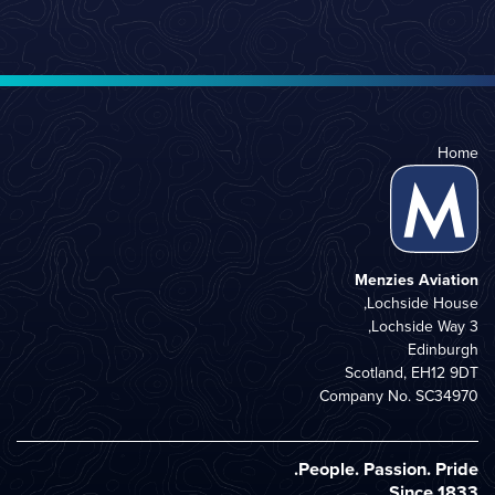
Home
Menzies Aviation
Lochside House,
3 Lochside Way,
Edinburgh
Scotland, EH12 9DT
Company No. SC34970
People. Passion. Pride.
Since 1833.